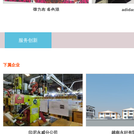
弹力布 多色混
adid
和
服务创新
下属企业
印尼永威分公司
越南永好有