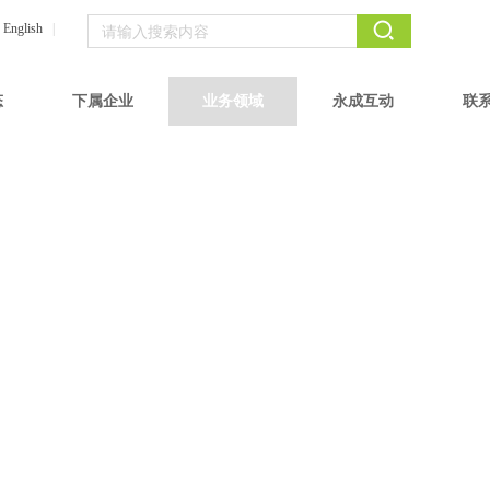
English
|
态
下属企业
业务领域
永成互动
联